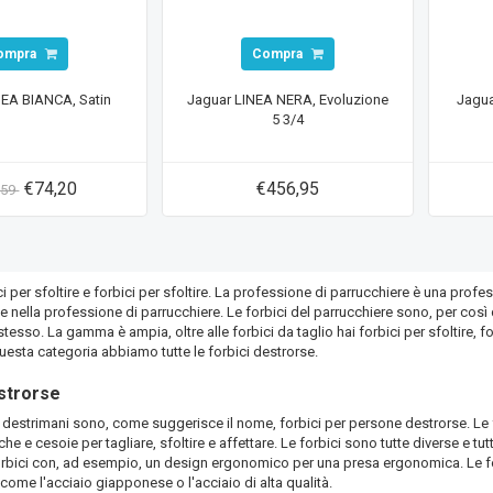
ompra
Compra
NEA BIANCA, Satin
Jaguar LINEA NERA, Evoluzione
Jagua
5 3/4
€74,20
€456,95
,59
i per sfoltire e forbici per sfoltire. La professione di parrucchiere è una profe
e nella professione di parrucchiere. Le forbici del parrucchiere sono, per così 
tesso. La gamma è ampia, oltre alle forbici da taglio hai forbici per sfoltire, for
questa categoria abbiamo tutte le forbici destrorse.
strorse
r destrimani sono, come suggerisce il nome, forbici per persone destrorse. Le
he e cesoie per tagliare, sfoltire e affettare. Le forbici sono tutte diverse e tu
Forbici con, ad esempio, un design ergonomico per una presa ergonomica. Le fo
 come l'acciaio giapponese o l'acciaio di alta qualità.