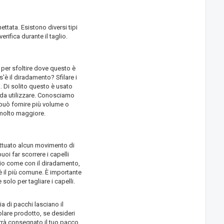
ttata. Esistono diversi tipi
erifica durante il taglio.
 per sfoltire dove questo è
s'è il diradamento? Sfilare i
. Di solito questo è usato
o da utilizzare. Conosciamo
 può fornire più volume o
è molto maggiore.
ffettuato alcun movimento di
puoi far scorrere i capelli
rio come con il diradamento,
 è il più comune. È importante
olo per tagliare i capelli.
a di pacchi lasciano il
lare prodotto, se desideri
errà consegnato il tuo pacco,