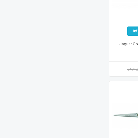
In
Jaguar Gol
€471,