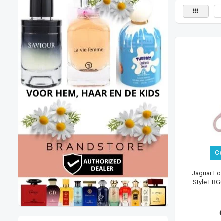
C
Jaguar Forb
Style ERGO