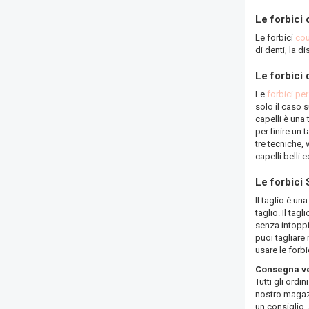
Le forbici
Le forbici
co
di denti, la d
Le forbici 
Le
forbici per
solo il caso s
capelli è una 
per finire un 
tre tecniche,
capelli belli 
Le forbici 
Il taglio è un
taglio. Il tagl
senza intoppi
puoi tagliare 
usare le forbi
Consegna vel
Tutti gli ordi
nostro magazz
un consiglio,