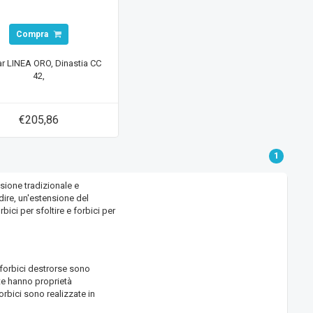
Compra
r LINEA ORO, Dinastia CC
42,
€205,86
1
ssione tradizionale e
dire, un'estensione del
bici per sfoltire e forbici per
 forbici destrorse sono
tte hanno proprietà
rbici sono realizzate in