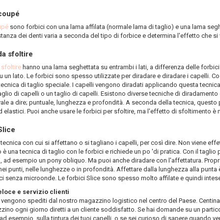
 coupé
upé
sono forbici con una lama affilata (normale lama di taglio) e una lama seghe
istanza dei denti varia a seconda del tipo di forbice e determina l'effetto che si v
da sfoltire
 sfoltire
hanno una lama seghettata su entrambi i lati, a differenza delle forbici
u un lato. Le forbici sono spesso utilizzate per diradare e diradare i capelli. Co
tecnica di taglio speciale. I capelli vengono diradati applicando questa tecnica
taglio di capelli o un taglio di capelli. Esistono diverse tecniche di diradament
 vale a dire; puntuale, lunghezza e profondità. A seconda della tecnica, questo
ed elastici. Puoi anche usare le forbici per sfoltire, ma l'effetto di sfoltimento 
Slice
a tecnica con cui si affettano o si tagliano i capelli, per così dire. Non viene e
io è una tecnica di taglio con le forbici e richiede un po 'di pratica. Con il taglio 
, ad esempio un pony obliquo. Ma puoi anche diradare con l'affettatura. Prop
nei punti, nelle lunghezze o in profondità. Affettare dalla lunghezza alla punta
ci senza microonde. Le forbici Slice sono spesso molto affilate e quindi intese s
oce e servizio clienti
ni vengono spediti dal nostro magazzino logistico nel centro del Paese. Centinai
ino ogni giorno diretti a un cliente soddisfatto. Se hai domande su un partico
 ad esempio, sulla tintura dei tuoi capelli, o se sei curioso di sapere quando v