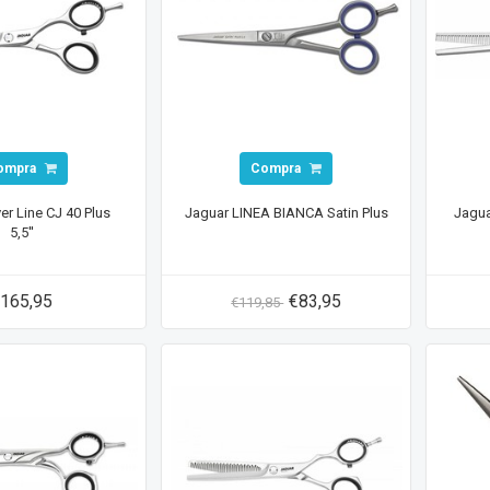
ompra
Compra
ver Line CJ 40 Plus
Jaguar LINEA BIANCA Satin Plus
Jaguar
5,5''
165,95
€83,95
€119,85