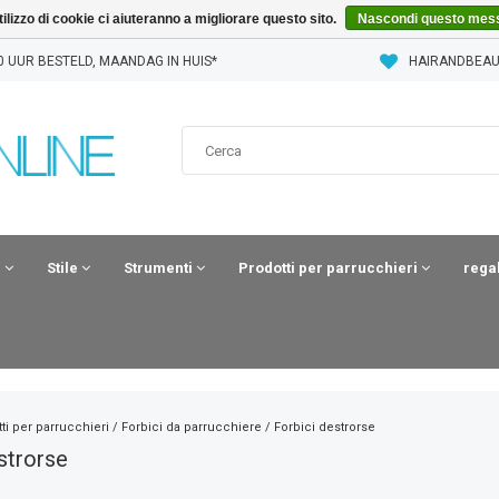
'utilizzo di cookie ci aiuteranno a migliorare questo sito.
Nascondi questo mes
0 UUR BESTELD, MAANDAG IN HUIS*
HAIRANDBEAU
i
Stile
Strumenti
Prodotti per parrucchieri
rega
ti per parrucchieri
/
Forbici da parrucchiere
/
Forbici destrorse
strorse