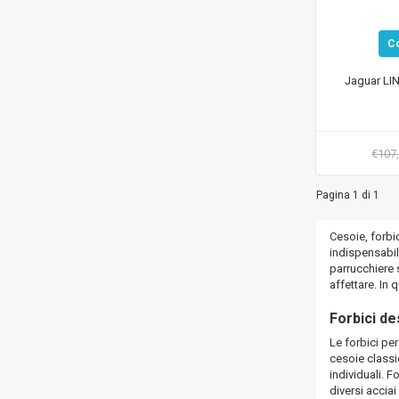
C
Jaguar LI
€107
Pagina 1 di 1
Cesoie, forbic
indispensabil
parrucchiere s
affettare. In 
Forbici de
Le forbici pe
cesoie classic
individuali. 
diversi acciai