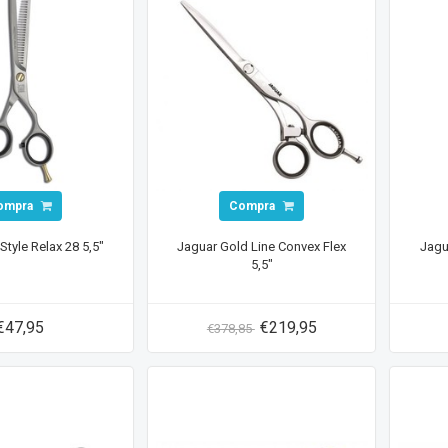
ompra
Compra
Style Relax 28 5,5"
Jaguar Gold Line Convex Flex
Jagu
5,5"
€47,95
€219,95
€378,85