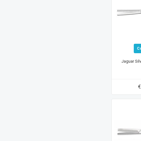
C
Jaguar Sil
€