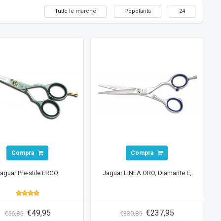
Tutte le marche
Popolarità
24
Compra
Compra
aguar Pre-stile ERGO
Jaguar LINEA ORO, Diamante E,
€49,95
€237,95
€56,85
€330,85