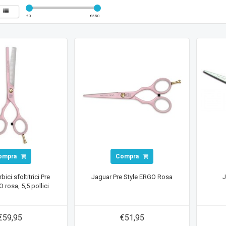
€
0
€
550
ompra
Compra
ici sfoltitrici Pre
Jaguar Pre Style ERGO Rosa
J
 rosa, 5,5 pollici
€59,95
€51,95