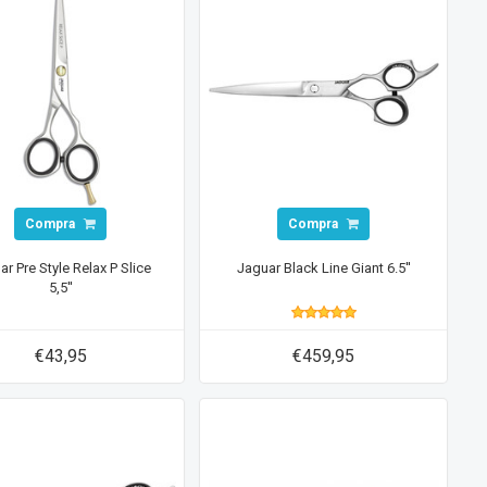
Compra
Compra
ar Pre Style Relax P Slice
Jaguar Black Line Giant 6.5''
5,5''
€43,95
€459,95