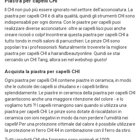
Piastra per capelli CHI
Il CHI non può più essere ignorato nel settore dell'acconciatura. La
piastra per capelli CHI è di alta qualità, quindi gli strumenti CHI sono
indispensabili per ogni donna. Con le piastre per capelli puoi
realizzare diverse acconciature: oltre ai capelli lisci puoi anche
creare riccioli o colpi! Incontrerai questa piastra per capelli CHI a
tutto tondo in molti saloni di parrucchieri. Le pinze CHI sono
popolari tra i professionisti. Naturalmente troverete la migliore
piastra per capelli CHI a hairandbeautyonline. Quindi se stai
cercando un CHI Tang, allora sei nel webshop giusto!
Acquista la piastra per capelli CHI
Ogni piastra per capelli CHI contiene piastre in ceramica, in modo
che le cuticole dei capelli si chiudano e i capelli brillino
splendidamente. Le piastre in ceramica della piastra per capelli CHI
garantiscono anche una maggiore ritenzione del colore - e lo
vogliamo tutti ?! I capelli rimangono sani quando si utilizza una
piastra per capelli CHI. Le pinze sono dotate di riscaldatori in
ceramica con ioni negativi in ​​modo da non perdere l'umidità nei
capelli! Per una protezione ottimale dal calore è possibile utilizzare
la
protezione
in
ferro CHI 44
in combinazione con il ferro da stiro.
Tutti i prodotti CHI che forniamo sono originali al 100%.