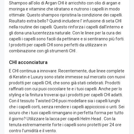
Shampoo all'olio di Argan CHI è arricchito con olio di argan e
moringa e vitamine che idratano e nutrono i capelli in modo
ottimale. Questo shampoo ripristina la condizione dei capelli.
Risultato extra bello? Quindi includere l' infusione di seta CHI
nella routine dei capelli. Questo rinforza i capelli dall'interno e
gli dona una lucentezza naturale. Con le linee per la cura dei
capelli i capelli sono facili da pettinare e si sentiranno più forti.
I prodotti per capelli CHI sono perfetti da utilizzare in
combinazione con gli strumenti CHI .
CHI acconciatura
E CHI continua a innovare. Recentemente, due linee complete
di Keratin e Luxury sono state immesse sul mercato con nuovi
prodotti per capelli CHI, che sono già stati celebrati. Prodotti
raffinati con cui puoi coccolare te e i tuoi capelli. Anche per lo
styling e la finitura troverai qui i prodotti per capelli CHI adatti.
Con il tessuto Twisted CHI puoi modellare sia i capelli lunghi
che i capelli corti, senza rendere i capelli appiccicosi o unti. Sei
sicuro che i tuoi capelli rimangano in perfetta forma per tutto
il giorno? Utilizzare la lacca per capelli Helm Head . Con la
tenuta estremamente forte i capelli sono protetti per 24 ore
contro l'umidità e il vento.