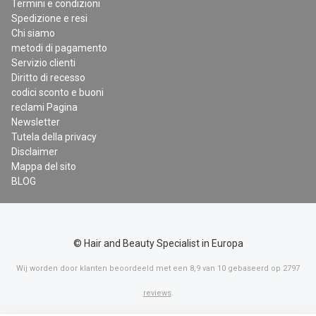
Termini e condizioni
Spedizione e resi
Chi siamo
metodi di pagamento
Servizio clienti
Diritto di recesso
codici sconto e buoni
reclami Pagina
Newsletter
Tutela della privacy
Disclaimer
Mappa del sito
BLOG
© Hair and Beauty Specialist in Europa
Wij worden door klanten beoordeeld met een
8,9
van
10
gebaseerd op
2797
reviews
.