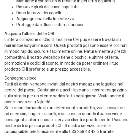
Mantiene il contenuto di umidità in perfetto equilibrio
Rimuove gli oli dal cuoio capelluto
Dona la forza dei capelli
Aggiunge una bella lucentezza
Protegge da influssi esterni dannosi
Acquista l'albero del tè CHI
L'intera collezione di Olio di Tea Tree CHI può essere trovata su
hairandbeautyonline.com. Questi prodotti possono essere ordinati
in modo rapido, sicuro e facilmente online. Naturalmente a prezzi
competitivi, il nostro webshop tiene d'occhio le ultime offerte,
promozioni e codici di sconto, in modo da poter ordinare il tuo
prodotto CHI preferito a un prezzo accessibile.
Consegna veloce
Tutti gli ordini vengono inviati dal nostro magazzino logistico nel
centro del paese. Centinaia di pacchi lasciano il nostro magazzino
sulla strada per un cliente soddisfatto ogni giorno. Visita anche il
nostro negozio a Nijkerk!
Se ci sono domande su un determinato prodotto, vuoi consigli su,
ad esempio, tingere i capelli, o sei curioso quando il pacco viene
consegnato, allora il nostro servizio clienti è pronto per te. Possono
anche dirti di più sui prodotti Chi. Il nostro servizio clienti è
raggiungibile telefonicamente allo 033 258 43 43 o tramite