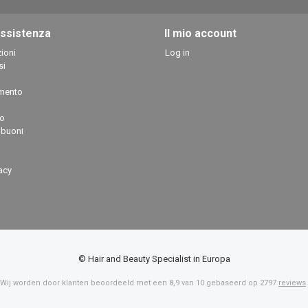
assistenza
Il mio account
ioni
Log in
si
mento
so
 buoni
vacy
© Hair and Beauty Specialist in Europa
Wij worden door klanten beoordeeld met een
8,9
van
10
gebaseerd op
2797
reviews
.