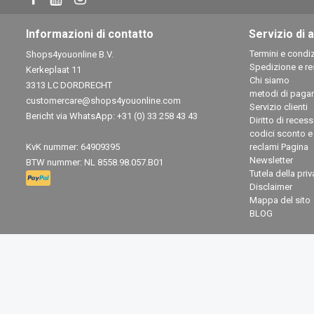
Informazioni di contatto
Servizio di 
Termini e condiz
Shops4youonline B.V.
Spedizione e re
Kerkeplaat 11
Chi siamo
3313 LC DORDRECHT
metodi di paga
customercare@shops4youonline.com
Servizio clienti
Bericht via WhatsApp: +31 (0) 33 258 43 43
Diritto di reces
codici sconto e
KvK nummer: 64909395
reclami Pagina
Newsletter
BTW nummer: NL 8558.98.057.B01
Tutela della pri
Disclaimer
Mappa del sito
BLOG