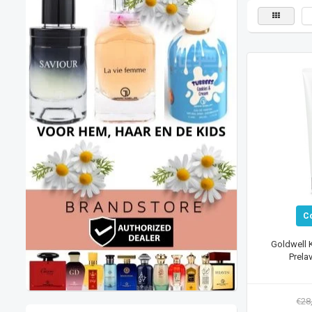
C
Goldwell K
Prela
€28