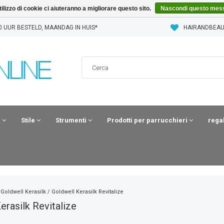
'utilizzo di cookie ci aiuteranno a migliorare questo sito.
Nascondi questo mes
0 UUR BESTELD, MAANDAG IN HUIS*
HAIRANDBEAU
i
Stile
Strumenti
Prodotti per parrucchieri
rega
/
Goldwell Kerasilk
/
Goldwell Kerasilk Revitalize
erasilk Revitalize