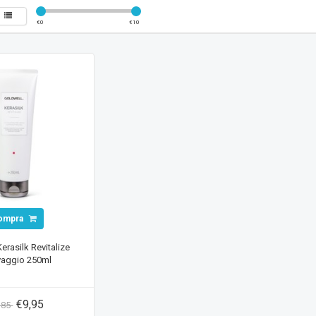
€
0
€
10
ompra
erasilk Revitalize
vaggio 250ml
€9,95
,85