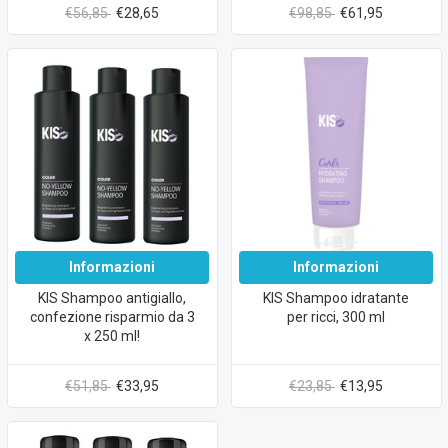
ml!
€56,85
€28,65
€98,85
€61,95
Informazioni
Informazioni
KIS Shampoo antigiallo,
KIS Shampoo idratante
confezione risparmio da 3
per ricci, 300 ml
x 250 ml!
€51,85
€33,95
€23,85
€13,95