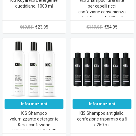
KIS Royal KIS Detergente
KIS Shampoo idratante
quotidiano, 1000 ml
per capelli ricci,
confezione convenienza
da 5 flaconi da 300 ml!
€69,85
€23,95
€119,85
€54,95
Informazioni
Informazioni
KIS Shampoo
KIS Shampoo antigiallo,
volumizzante detergente
confezione risparmio da 6
Kera, confezione
x 250 ml!
convenienza da 3 x 300