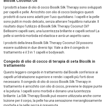
Biosilk Coconut Oil
I prodotti a base di olio di cocco Biosilk Silk Therapy sono sviluppati
per capelli e pelle. Arricchito con olio di cocco biologico questi
prodotti di cura sono adatti per l'uso quotidiano. I capelli e la pelle
sono puliti in modo delicato, senza alterare l'equilibrio naturale. Il
risultato dopo l'utilizzo di Biosilk Silk Therapy Coconut Oil?
Bellissimi capelli sani, una lucentezza brillante e capelli setosi! La
pelle si sentirà morbida ed elastica e avrà un aspetto sano.
I prodotti della linea Biosilk Silk Therapy Coconut Oil possono
essere suddivisi in due diversi tipi. Vale a dire il congedo in
trattamento e il 3 in 1 capelli e bodywash.
Congedo di olio di cocco di terapia di seta Biosilk in
trattamento
Questo leggero congedo in trattamento dal Biosilk conferisce ai
capelli un'idratazione superiore e rende i capelli più forti dove
necessario. Il congedo di olio di cocco Biosilk Silk Therapy in
trattamento è arricchito con olio di cocco, previene le doppie punte
e la peluria. I capelli sono morbidi e donano una lucentezza
brillante. La Silk Therapy Biosilk può essere utilizzata anche come
lozione per il corpo, la pelle ha una sensazione meravigliosamente
morbida e la pelle secca è prevenuta.